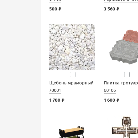
500 ₽
3 560 ₽
Щебень мраморный
Плитка тротуа
70001
60106
1 700 ₽
1 600 ₽