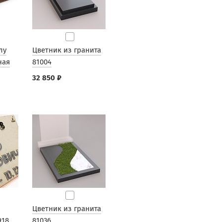
лу
Цветник из гранита
ная
81004
32 850 ₽
Цветник из гранита
918
81036