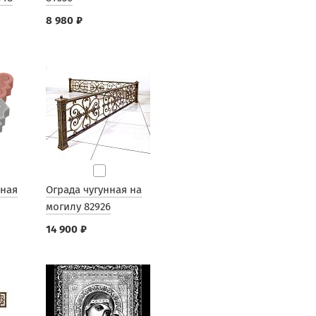
8 980 ₽
рная
Ограда чугунная на
могилу 82926
14 900 ₽