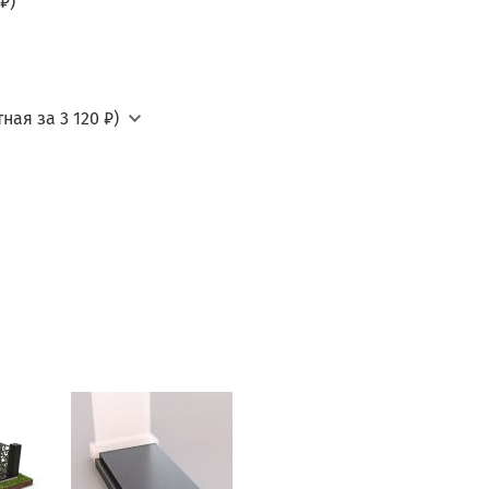
₽)
ная за 3 120 ₽)