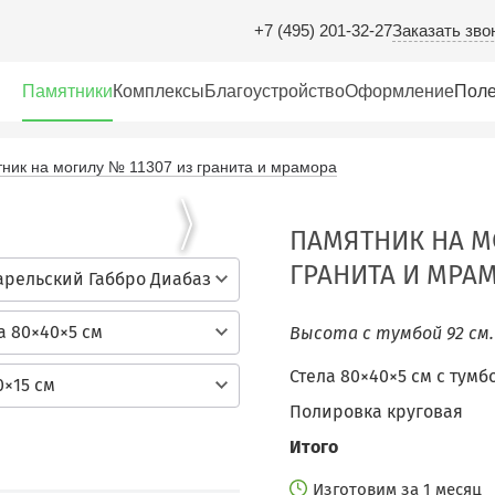
Заказать зво
+7 (495) 201-32-27
Памятники
Комплексы
Благоустройство
Оформление
Поле
ник на могилу № 11307 из гранита и мрамора
ПАМЯТНИК НА М
ГРАНИТА И МРА
арельский Габбро Диабаз
а 80×40×5 см
Высота с тумбой 92 см
Стела 80×40×5 см c тумб
0×15 см
Полировка круговая
Итого
Изготовим за 1 месяц