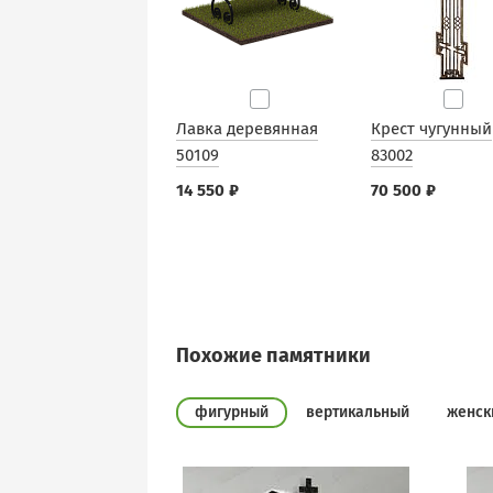
Лавка деревянная
Крест чугунный
50109
83002
14 550 ₽
70 500 ₽
Похожие памятники
фигурный
вертикальный
женск