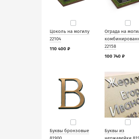
Цоколь на могилу
Ограда на моги
22104
комбинирован
22158
110 400 ₽
100 740 ₽
Буквы бронзовые
Буквы из
81900
нержавейки 81