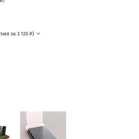
₽)
ная за 3 120 ₽)