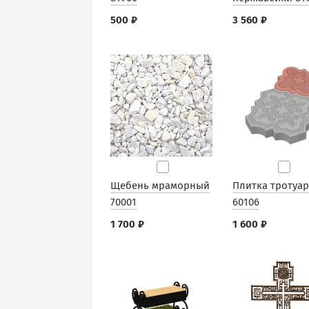
500 ₽
3 560 ₽
Щебень мраморный
Плитка тротуа
70001
60106
1 700 ₽
1 600 ₽