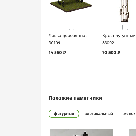
Лавка деревянная
Крест чугунный
50109
83002
14 550 ₽
70 500 ₽
Похожие памятники
фигурный
вертикальный
женск