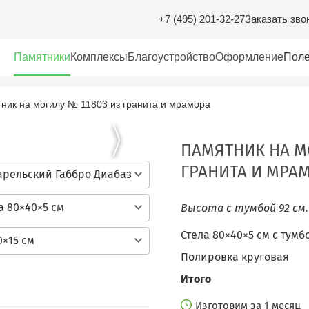
Заказать зво
+7 (495) 201-32-27
Памятники
Комплексы
Благоустройство
Оформление
Поле
ник на могилу № 11803 из гранита и мрамора
ПАМЯТНИК НА М
ГРАНИТА И МРА
арельский Габбро Диабаз
а 80×40×5 см
Высота с тумбой 92 см
Стела 80×40×5 см c тумб
0×15 см
Полировка круговая
Итого
Изготовим за 1 месяц