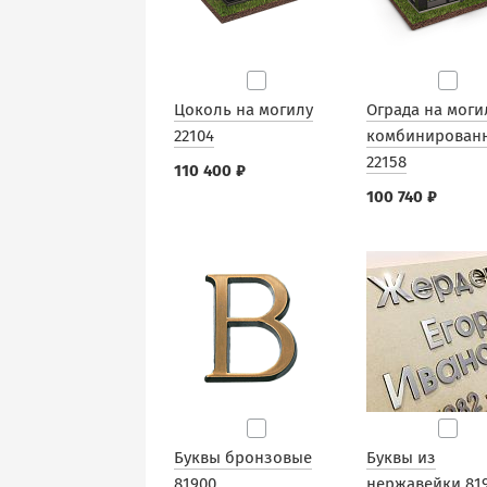
Цоколь на могилу
Ограда на моги
22104
комбинирован
22158
110 400 ₽
100 740 ₽
Буквы бронзовые
Буквы из
81900
нержавейки 81