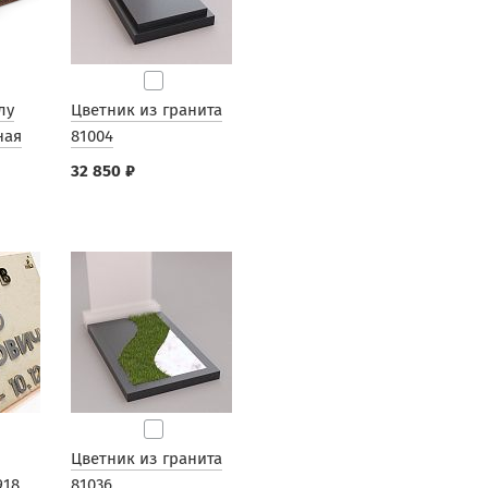
лу
Цветник из гранита
ная
81004
32 850 ₽
Цветник из гранита
918
81036