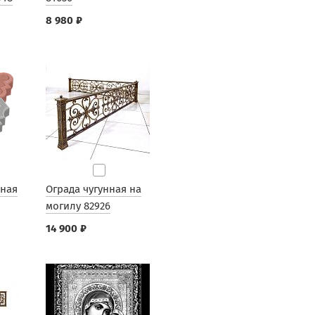
8 980 ₽
рная
Ограда чугунная на
могилу 82926
14 900 ₽