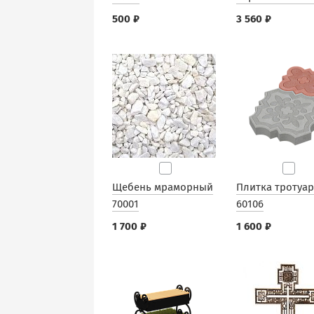
500 ₽
3 560 ₽
Щебень мраморный
Плитка тротуа
70001
60106
1 700 ₽
1 600 ₽