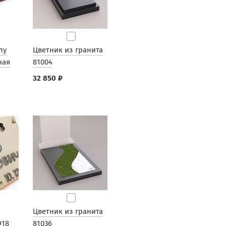
лу
Цветник из гранита
ная
81004
32 850 ₽
Цветник из гранита
918
81036