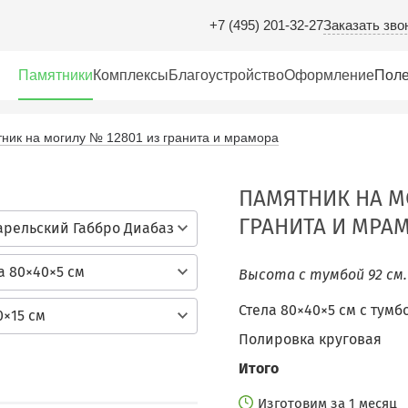
Заказать зво
+7 (495) 201-32-27
Памятники
Комплексы
Благоустройство
Оформление
Поле
ник на могилу № 12801 из гранита и мрамора
ПАМЯТНИК НА М
ГРАНИТА И МРА
арельский Габбро Диабаз
а 80×40×5 см
Высота с тумбой 92 см
Стела 80×40×5 см c тумб
0×15 см
Полировка круговая
Итого
Изготовим за 1 месяц