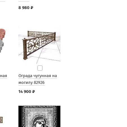
8 980 ₽
рная
Ограда чугунная на
могилу 82926
14 900 ₽