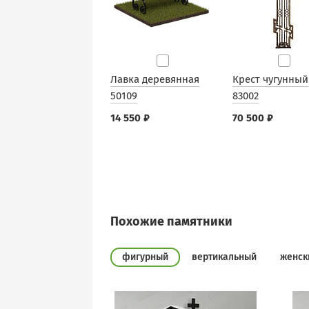
Лавка деревянная
Крест чугунный
50109
83002
14 550 ₽
70 500 ₽
Похожие памятники
фигурный
вертикальный
женск