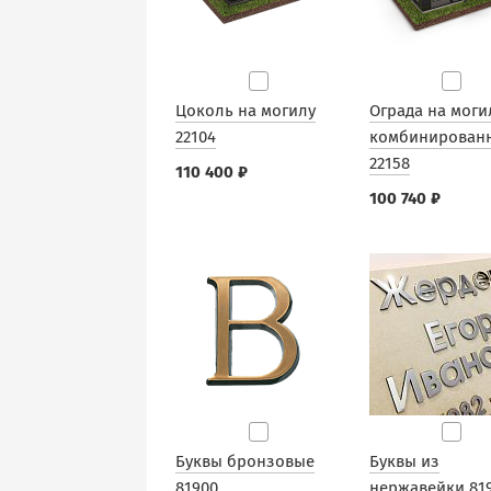
Цоколь на могилу
Ограда на моги
22104
комбинирован
22158
110 400 ₽
100 740 ₽
Буквы бронзовые
Буквы из
81900
нержавейки 81