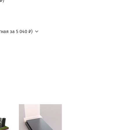
₽)
ная за 5 040 ₽)