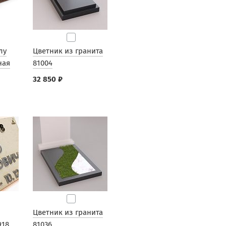
лу
Цветник из гранита
ная
81004
32 850 ₽
Цветник из гранита
918
81036