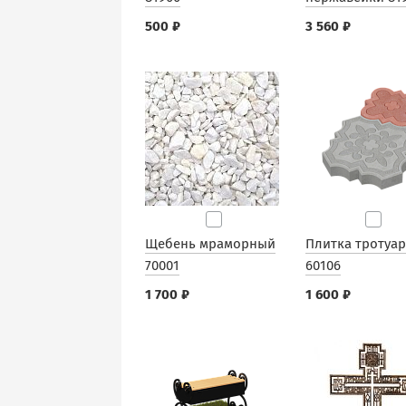
500 ₽
3 560 ₽
Щебень мраморный
Плитка тротуа
70001
60106
1 700 ₽
1 600 ₽