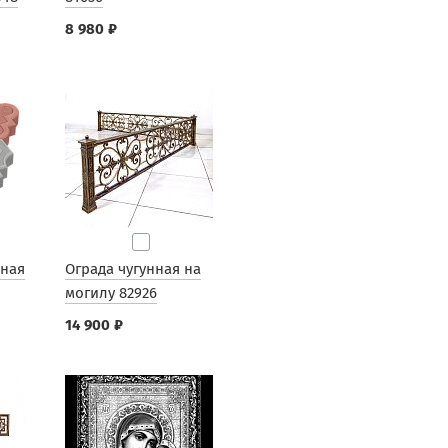
8 980 ₽
рная
Ограда чугунная на
могилу 82926
14 900 ₽