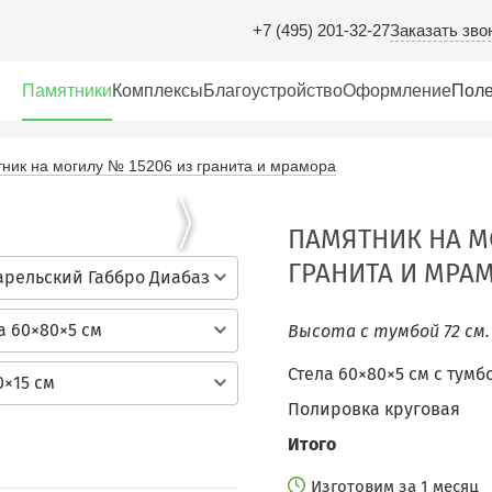
Заказать зво
+7 (495) 201-32-27
Памятники
Комплексы
Благоустройство
Оформление
Поле
ник на могилу № 15206 из гранита и мрамора
ПАМЯТНИК НА М
ГРАНИТА И МРА
арельский Габбро Диабаз
а 60×80×5 см
Высота с тумбой 72 см
Стела 60×80×5 см c тумб
0×15 см
Полировка круговая
Итого
Изготовим за 1 месяц