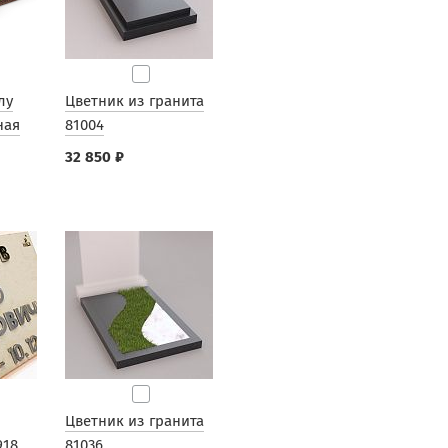
лу
Цветник из гранита
ная
81004
32 850 ₽
Цветник из гранита
918
81036