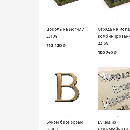
Цоколь на могилу
Ограда на моги
22104
комбинирован
22158
110 400 ₽
100 740 ₽
Буквы бронзовые
Буквы из
81900
нержавейки 81