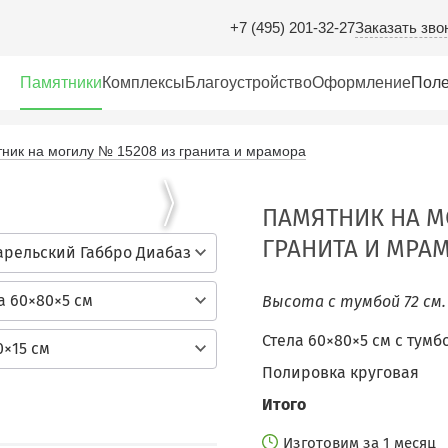
Заказать зво
+7 (495) 201-32-27
Памятники
Комплексы
Благоустройство
Оформление
Поле
ник на могилу № 15208 из гранита и мрамора
ПАМЯТНИК НА М
ГРАНИТА И МРА
арельский Габбро Диабаз
а 60×80×5 см
Высота с тумбой 72 см
Стела 60×80×5 см c тумб
0×15 см
Полировка круговая
Итого
Изготовим за 1 месяц