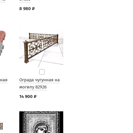
8 980 ₽
рная
Ограда чугунная на
могилу 82926
14 900 ₽