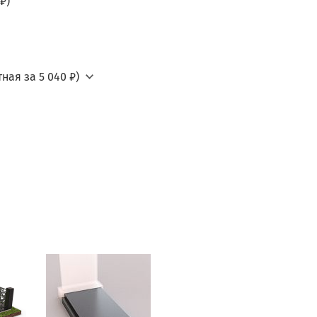
₽)
ная за 5 040 ₽)