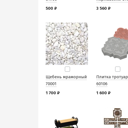
500 ₽
3 560 ₽
Щебень мраморный
Плитка тротуа
70001
60106
1 700 ₽
1 600 ₽