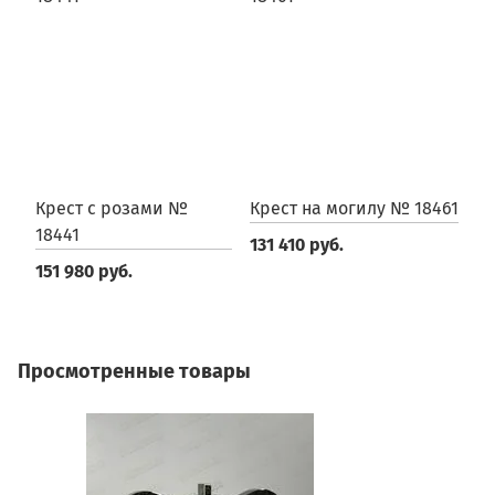
Крест с розами №
Крест на могилу № 18461
К
18441
131 410 руб.
2
151 980 руб.
Просмотренные товары