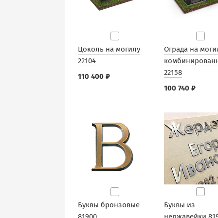
Цоколь на могилу
Ограда на моги
22104
комбинирован
22158
110 400 ₽
100 740 ₽
Буквы бронзовые
Буквы из
81900
нержавейки 81