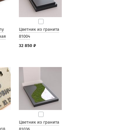
лу
Цветник из гранита
ная
81004
32 850 ₽
Цветник из гранита
918
81036