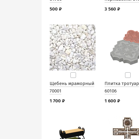
500 ₽
3 560 ₽
Щебень мраморный
Плитка тротуа
70001
60106
1 700 ₽
1 600 ₽