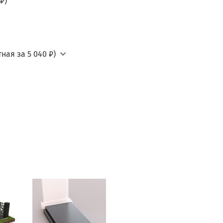
₽)
ная за 5 040 ₽)