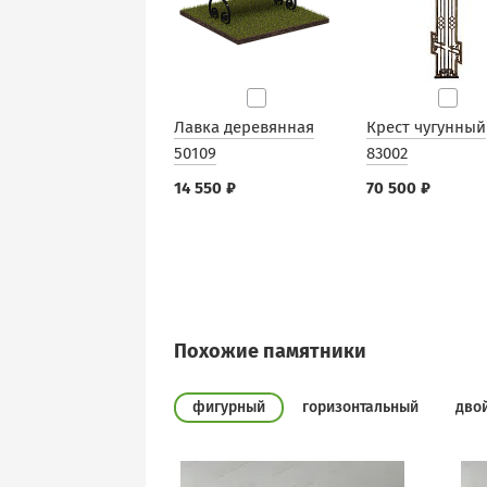
Лавка деревянная
Крест чугунный
50109
83002
14 550 ₽
70 500 ₽
Похожие памятники
фигурный
горизонтальный
дво