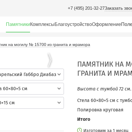
Заказать зво
+7 (495) 201-32-27
Памятники
Комплексы
Благоустройство
Оформление
Поле
ник на могилу № 15700 из гранита и мрамора
ПАМЯТНИК НА М
ГРАНИТА И МРА
арельский Габбро Диабаз
а 60×80×5 см
Высота с тумбой 72 см
Стела 60×80×5 см c тумб
0×15 см
Полировка круговая
Итого
Изготовим за 1 месяц