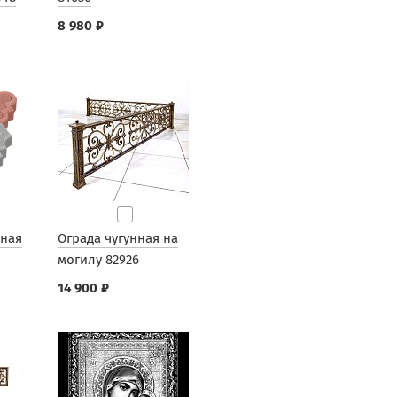
8 980 ₽
рная
Ограда чугунная на
могилу 82926
14 900 ₽