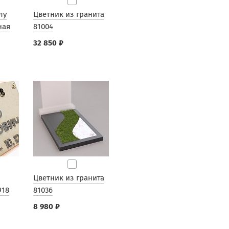
лу
Цветник из гранита
ная
81004
32 850 ₽
Цветник из гранита
918
81036
8 980 ₽