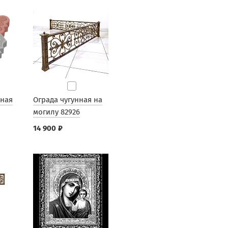
рная
Ограда чугунная на
могилу 82926
14 900 ₽