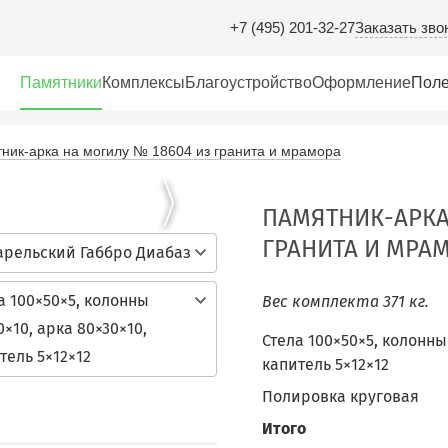
Заказать зво
+7 (495) 201-32-27
Памятники
Комплексы
Благоустройство
Оформление
Поле
ник-арка на могилу № 18604 из гранита и мрамора
ПАМЯТНИК-АРКА
ГРАНИТА И МРА
арельский Габбро Диабаз
а 100×50×5, колонны
Вес комплекта 371 кг.
0×10, арка 80×30×10,
Стела 100×50×5, колонны 
тель 5×12×12
капитель 5×12×12
Полировка круговая
Итого