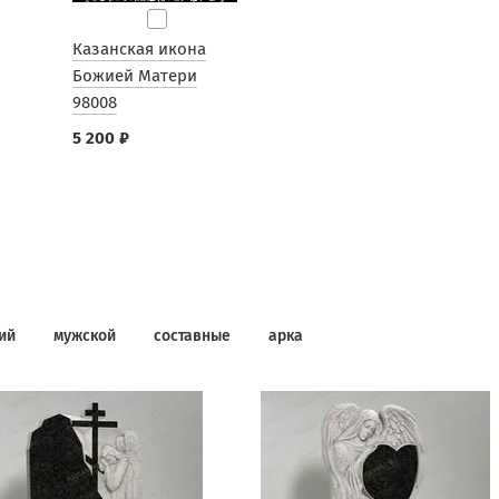
Казанская икона
Божией Матери
98008
5 200 ₽
ий
мужской
составные
арка