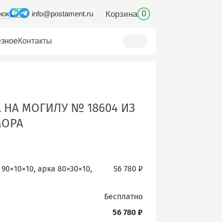
нок
Корзина
info@postament.ru
0
зное
Контакты
 НА МОГИЛУ № 18604 ИЗ
МОРА
90×10×10, арка 80×30×10,
56 780 ₽
бесплатно
56 780 ₽