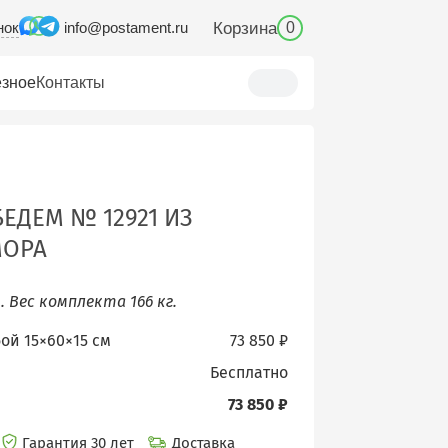
нок
Корзина
info@postament.ru
0
зное
Контакты
ЕДЕМ № 12921 ИЗ
МОРА
м.
Вес комплекта 166 кг.
бой 15×60×15 см
73 850 ₽
бесплатно
73 850 ₽
Гарантия 30 лет
Доставка