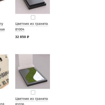
лу
Цветник из гранита
ная
81004
32 850 ₽
Цветник из гранита
918
81036