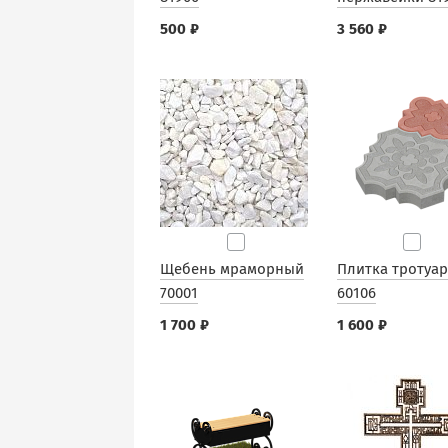
500 ₽
3 560 ₽
Щебень мраморный
Плитка тротуа
70001
60106
1 700 ₽
1 600 ₽