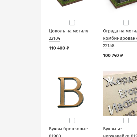
Цоколь на могилу
Ограда на моги
22104
комбинирован
22158
110 400 ₽
100 740 ₽
Буквы бронзовые
Буквы из
81900
нержавейки 81