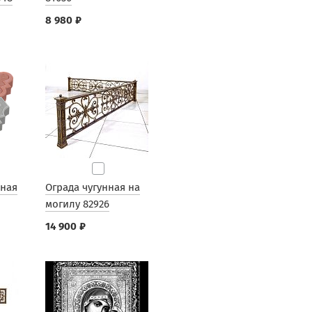
8 980 ₽
рная
Ограда чугунная на
могилу 82926
14 900 ₽