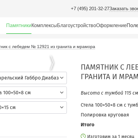
Заказать зво
+7 (495) 201-32-27
Памятники
Комплексы
Благоустройство
Оформление
Поле
ник с лебедем № 12921 из гранита и мрамора
ПАМЯТНИК С ЛЕБ
ГРАНИТА И МРА
арельский Габбро Диабаз
а 100×50×8 см
Высота с тумбой 115 с
Стела 100×50×8 см с тум
0×15 см
Полировка круговая
Итого
Изготовим за 1 месяц