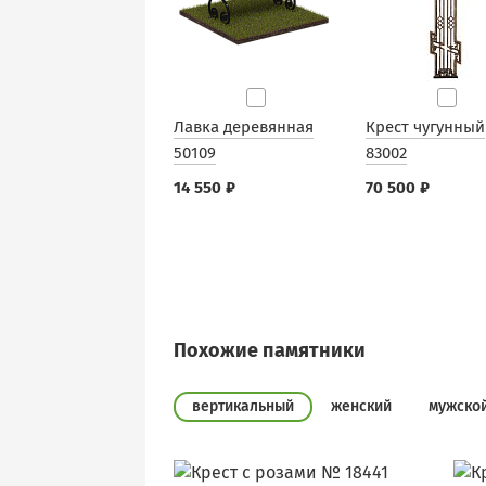
Лавка деревянная
Крест чугунный
50109
83002
14 550 ₽
70 500 ₽
Похожие памятники
вертикальный
женский
мужско