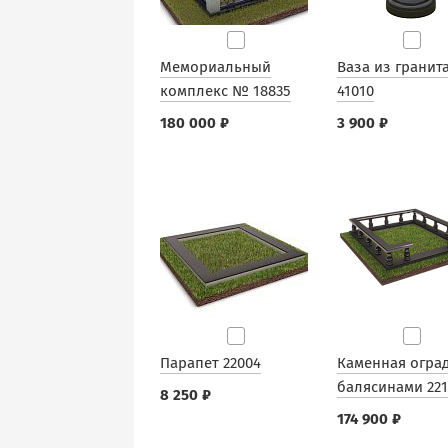
Мемориальный
Ваза из гранит
комплекс № 18835
41010
180 000 ₽
3 900 ₽
Парапет 22004
Каменная оград
балясинами 221
8 250 ₽
174 900 ₽