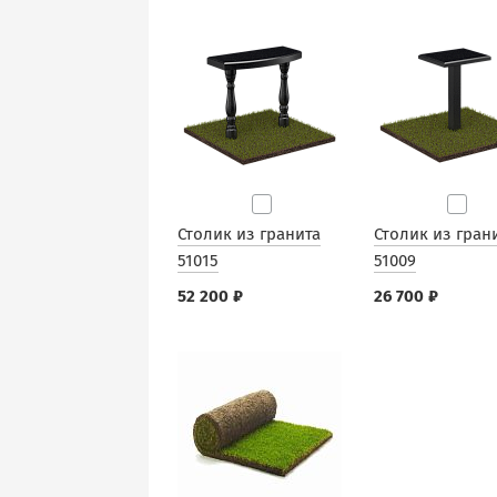
Столик из гранита
Столик из гран
51015
51009
52 200 ₽
26 700 ₽