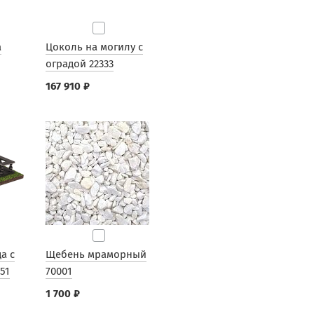
а
Цоколь на могилу с
оградой 22333
167 910 ₽
а с
Щебень мраморный
51
70001
1 700 ₽