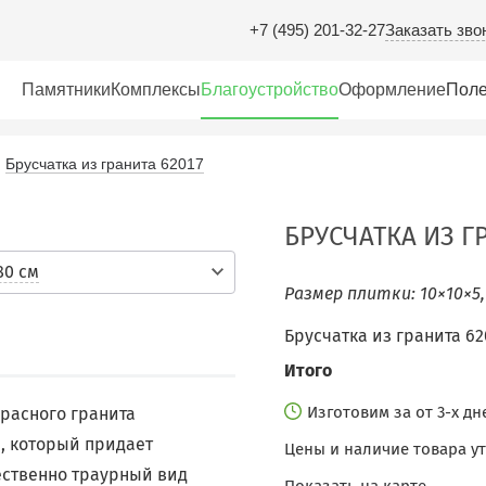
Заказать зво
+7 (495) 201-32-27
Памятники
Комплексы
Благоустройство
Оформление
Поле
Брусчатка из гранита 62017
БРУСЧАТКА ИЗ Г
80 см
Размер плитки: 10×10×5
Брусчатка из гранита 620
Итого
Изготовим за от 3-х д
красного гранита
, который придает
Цены и наличие товара у
ественно траурный вид