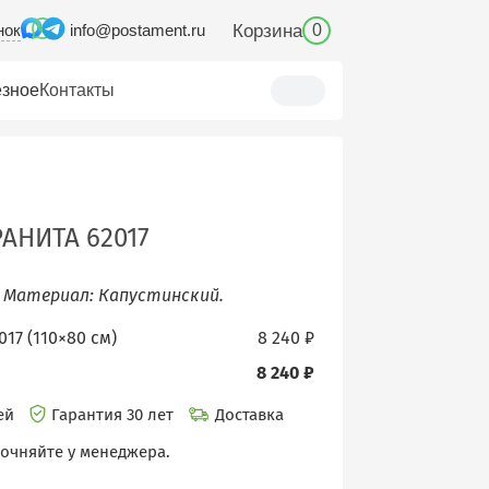
нок
Корзина
info@postament.ru
0
зное
Контакты
РАНИТА 62017
, Материал: Капустинский.
17 (110×80 см)
8 240 ₽
8 240 ₽
ней
Гарантия 30 лет
Доставка
точняйте у менеджера.