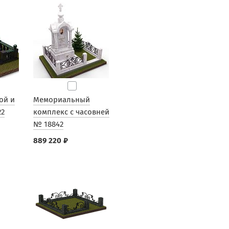
ой и
Мемориальный
22
комплекс с часовней
№ 18842
889 220 ₽