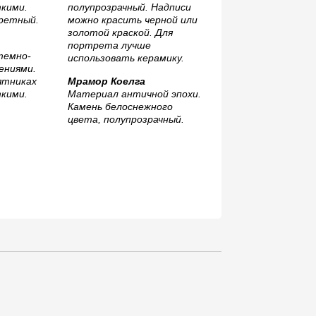
темно-
ениями.
ятниках
Мрамор Коелга
кими.
Материал античной эпохи.
Камень белоснежного
Мансуровский
цвета, полупрозрачный.
Цвет однородный св
серый, ближе к белом