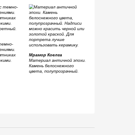
темно-
ениями.
ятниках
Мрамор Коелга
кими.
Материал античной эпохи.
Камень белоснежного
Мансуровский
цвета, полупрозрачный.
Цвет однородный св
серый, ближе к белом