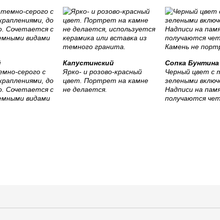
й
Капустинский
Сопка Бунтина
мно-серого с
Ярко- и розово-красный
Черный цвет с 
краплениями, до
цвет. Портрет на камне
зелеными включ
о. Сочетается с
не делается.
Надписи на пам
емными видами
получаются чет