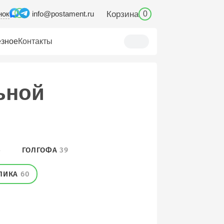
нок
Корзина
info@postament.ru
0
зное
Контакты
ьной
5
ГОЛГОФА
39
ЛИКА
60