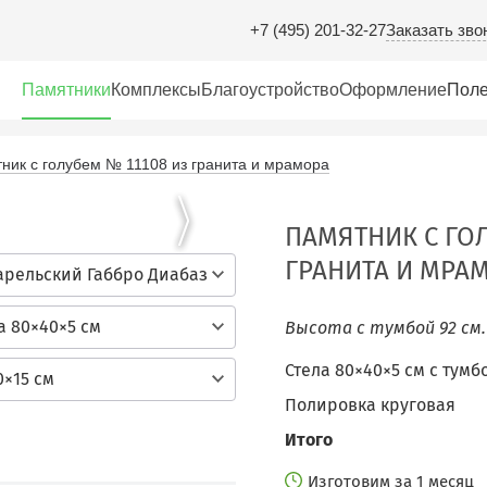
Заказать зво
+7 (495) 201-32-27
Памятники
Комплексы
Благоустройство
Оформление
Поле
ник с голубем № 11108 из гранита и мрамора
ПАМЯТНИК С ГОЛ
ГРАНИТА И МРА
арельский Габбро Диабаз
а 80×40×5 см
Высота с тумбой 92 см
Стела 80×40×5 см c тумб
0×15 см
Полировка круговая
Итого
Изготовим за 1 месяц