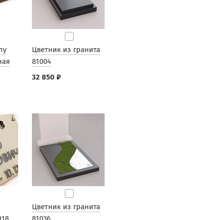
лу
Цветник из гранита
ная
81004
32 850 ₽
Цветник из гранита
918
81036