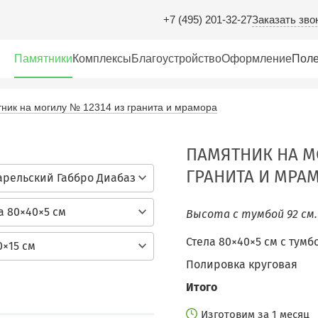
Заказать зво
+7 (495) 201-32-27
Памятники
Комплексы
Благоустройство
Оформление
Поле
ник на могилу № 12314 из гранита и мрамора
ПАМЯТНИК НА М
ГРАНИТА И МРА
арельский Габбро Диабаз
а 80×40×5 см
Высота с тумбой 92 см
Стела 80×40×5 см c тумб
0×15 см
Полировка круговая
Итого
Изготовим за 1 месяц