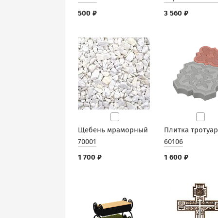
500 ₽
3 560 ₽
Щебень мраморный
Плитка тротуа
70001
60106
1 700 ₽
1 600 ₽