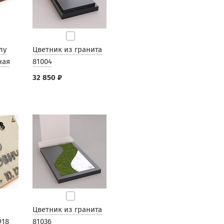
лу
Цветник из гранита
ная
81004
32 850 ₽
Цветник из гранита
918
81036