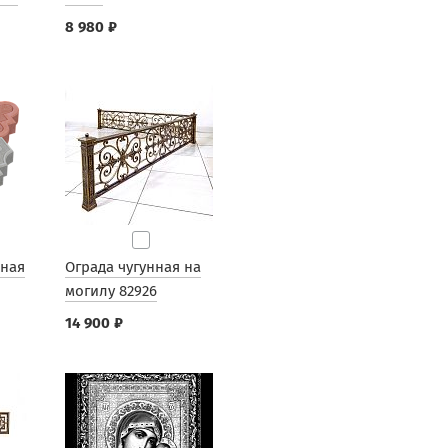
8 980 ₽
рная
Ограда чугунная на
могилу 82926
14 900 ₽