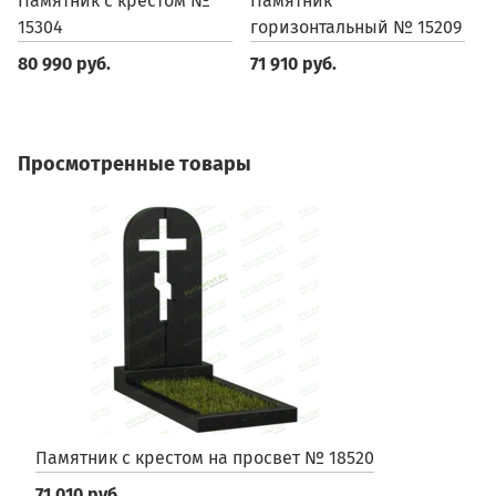
Памятник с крестом №
Памятник
П
15304
горизонтальный № 15209
м
80 990 руб.
71 910 руб.
7
Просмотренные товары
Памятник с крестом на просвет № 18520
71 010 руб.