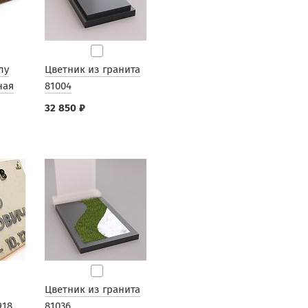
лу
Цветник из гранита
ная
81004
32 850 ₽
Цветник из гранита
918
81036