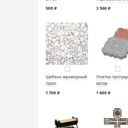
500 ₽
3 560 ₽
Щебень мраморный
Плитка тротуа
70001
60106
1 700 ₽
1 600 ₽