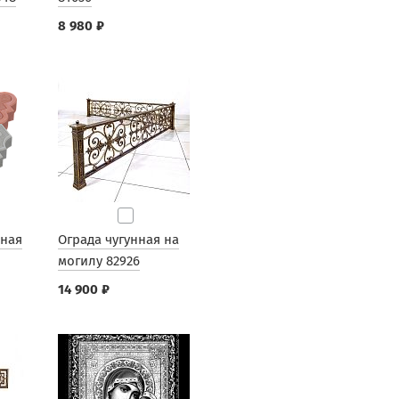
8 980 ₽
рная
Ограда чугунная на
могилу 82926
14 900 ₽