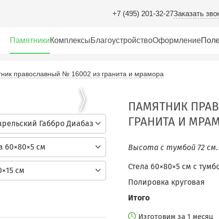
Заказать зво
+7 (495) 201-32-27
Памятники
Комплексы
Благоустройство
Оформление
Поле
ник православный № 16002 из гранита и мрамора
ПАМЯТНИК ПРАВ
ГРАНИТА И МРА
арельский Габбро Диабаз
а 60×80×5 см
Высота с тумбой 72 см
Стела 60×80×5 см c тумб
0×15 см
Полировка круговая
Итого
Изготовим за 1 месяц