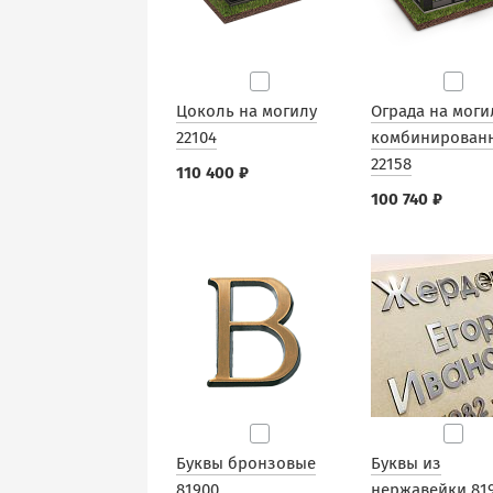
Цоколь на могилу
Ограда на моги
22104
комбинирован
22158
110 400 ₽
100 740 ₽
Буквы бронзовые
Буквы из
81900
нержавейки 81