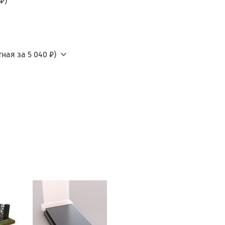
₽)
ная за 5 040 ₽)