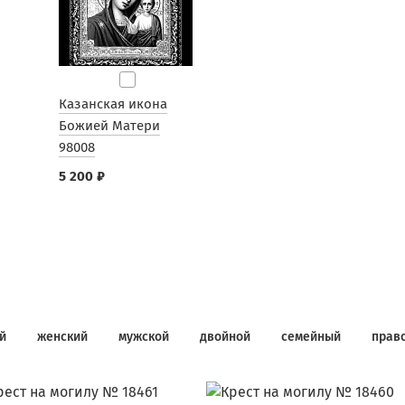
Казанская икона
Божией Матери
98008
5 200 ₽
й
женский
мужской
двойной
семейный
прав