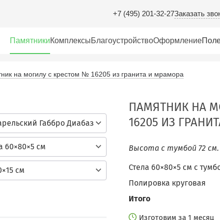
Заказать зво
+7 (495) 201-32-27
Памятники
Комплексы
Благоустройство
Оформление
Поле
ник на могилу с крестом № 16205 из гранита и мрамора
ПАМЯТНИК НА М
16205 ИЗ ГРАНИ
арельский Габбро Диабаз
а 60×80×5 см
Высота с тумбой 72 см
Стела 60×80×5 см c тумб
0×15 см
Полировка круговая
Итого
Изготовим за 1 месяц