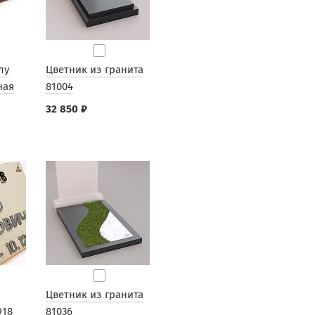
лу
Цветник из гранита
ная
81004
32 850 ₽
Цветник из гранита
918
81036