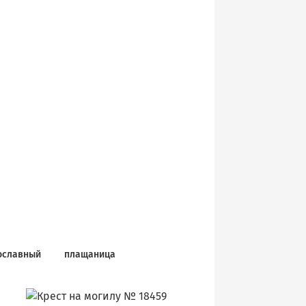
ославный
плащаница