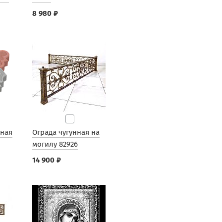
8 980 ₽
рная
Ограда чугунная на
могилу 82926
14 900 ₽