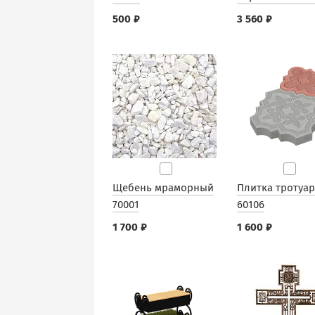
500 ₽
3 560 ₽
Щебень мраморный
Плитка тротуа
70001
60106
1 700 ₽
1 600 ₽