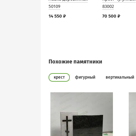
50109
83002
14 550 ₽
70 500 ₽
Похожие памятники
крест
фигурный
вертикальный