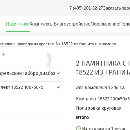
Заказать зво
+7 (495) 201-32-27
Памятники
Комплексы
Благоустройство
Оформление
Поле
ятника с накладным крестом № 18522 из гранита и мрамора
2 ПАМЯТНИКА С
18522 ИЗ ГРАНИ
арельский Габбро Диабаз
лект 18522 100×50×5
Вес комплекта 206 кг.
Комплект 18522 100×50×5
Полировка круговая
Итого
Изготовим за 1 месяц