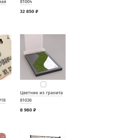
ная
81004
32 850 ₽
Цветник из гранита
918
81036
8 980 ₽