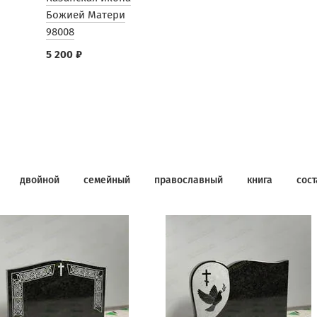
Божией Матери
98008
5 200 ₽
двойной
семейный
православный
книга
сос