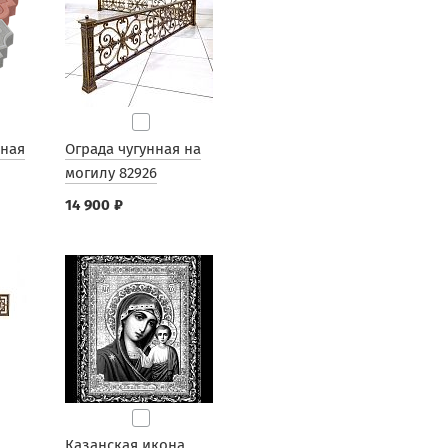
рная
Ограда чугунная на
могилу 82926
14 900 ₽
Казанская икона