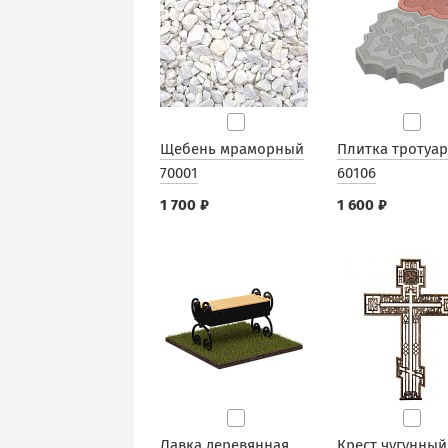
Щебень мраморный
Плитка тротуа
70001
60106
1 700 ₽
1 600 ₽
Лавка деревянная
Крест чугунный